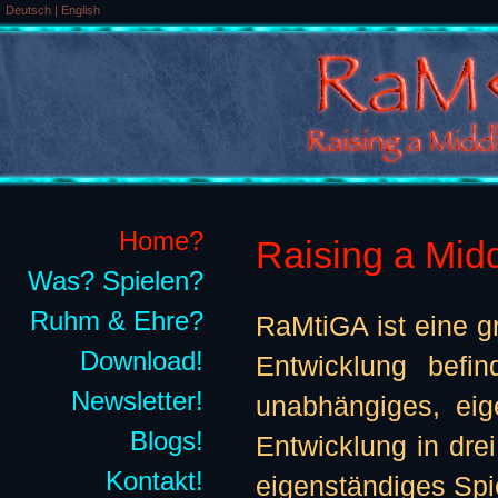
Deutsch
|
English
Home?
Raising a Midd
Was? Spielen?
Ruhm & Ehre?
RaMtiGA ist eine gr
Download!
Entwicklung befi
Newsletter!
unabhängiges, eige
Blogs!
Entwicklung in drei
Kontakt!
eigenständiges Spie