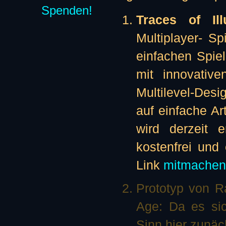
Spenden!
Traces of Ill
Multiplayer- Sp
einfachen Spie
mit innovativ
Multilevel-Des
auf einfache Ar
wird derzeit 
kostenfrei und 
Link
mitmachen
Prototyp von R
Age: Da es si
Sinn hier zunäc