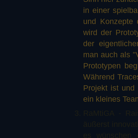
in einer spielb
und Konzepte de
wird der Protot
der eigentlich
man auch als "V
Prototypen begi
Während Traces
Projekt ist und
ein kleines Te
RaMtiGA - Rai
äußerst innovati
es wünschen -